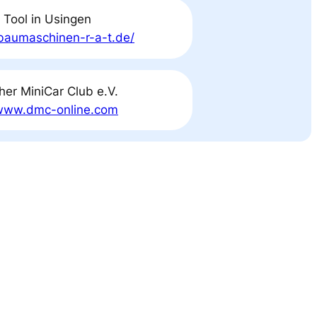
 Tool in Usingen
/baumaschinen-r-a-t.de/
her MiniCar Club e.V.
/www.dmc-online.com