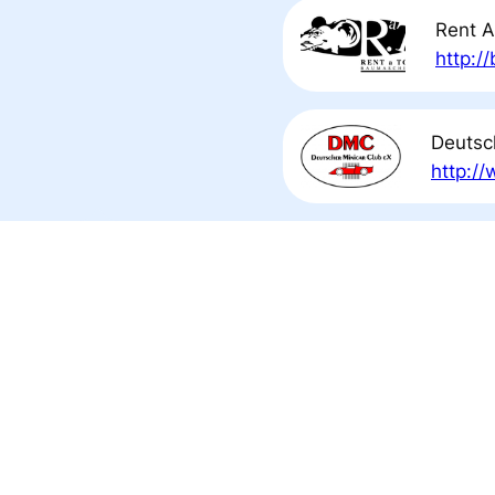
Rent A
http:/
Deutsc
http:/